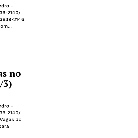
edro -
839-2140/
 3839-2146.
om...
as no
/3)
edro -
839-2140/
 Vagas do