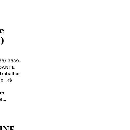
e
)
188/ 3839-
rabalhar
io: R$
em
...
INE