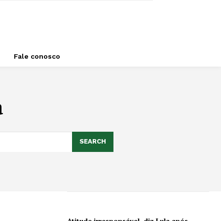
Fale conosco
a
SEARCH
Atitude irresponsável, diz Lula após