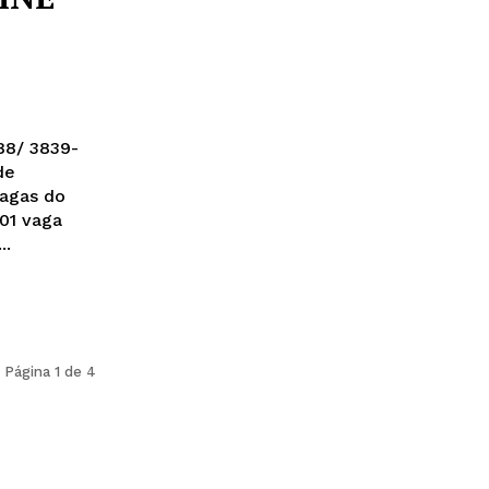
188/ 3839-
de
Vagas do
01 vaga
..
Página 1 de 4