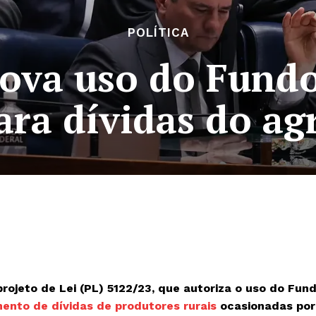
POLÍTICA
ova uso do Fundo
ara dívidas do ag
rojeto de Lei (PL) 5122/23, que autoriza o uso do Fun
mento de dívidas de produtores rurais
ocasionadas por