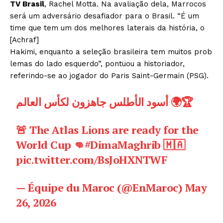
TV Brasil
, Rachel Motta. Na avaliação dela, Marrocos
será um adversário desafiador para o Brasil. “É um
time que tem um dos melhores laterais da história, o
[Achraf]
Hakimi, enquanto a seleção brasileira tem muitos prob
lemas do lado esquerdo”, pontuou a historiador,
referindo-se ao jogador do Paris Saint-Germain (PSG).
أسود الأطلس جاهزون لكأس العالم 🌍🏆
🚨 The Atlas Lions are ready for the
World Cup 👊
#DimaMaghrib
🇲🇦
pic.twitter.com/BsJoHXNTWF
— Équipe du Maroc (@EnMaroc)
May
26, 2026