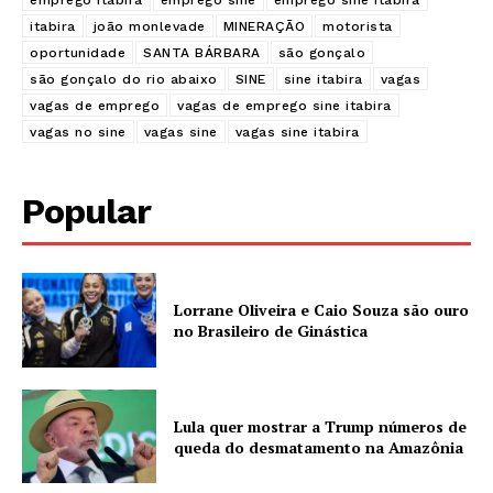
emprego itabira
emprego sine
emprego sine itabira
itabira
joão monlevade
MINERAÇÃO
motorista
oportunidade
SANTA BÁRBARA
são gonçalo
são gonçalo do rio abaixo
SINE
sine itabira
vagas
vagas de emprego
vagas de emprego sine itabira
vagas no sine
vagas sine
vagas sine itabira
Popular
Lorrane Oliveira e Caio Souza são ouro
no Brasileiro de Ginástica
Lula quer mostrar a Trump números de
queda do desmatamento na Amazônia