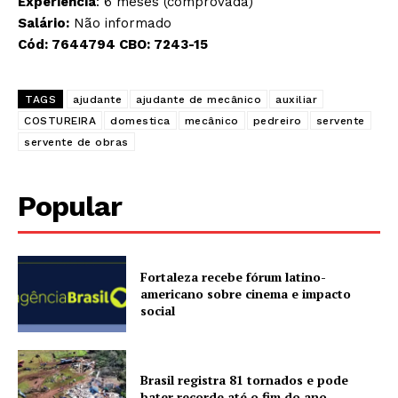
Experiência
: 6 meses (comprovada)
Salário:
Não informado
Cód:
7644794
CBO:
7243-15
TAGS
ajudante
ajudante de mecânico
auxiliar
COSTUREIRA
domestica
mecânico
pedreiro
servente
servente de obras
Popular
Fortaleza recebe fórum latino-
americano sobre cinema e impacto
social
Brasil registra 81 tornados e pode
bater recorde até o fim do ano