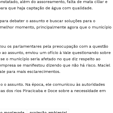
 constatado, além do assoreamento, falta de mata ciliar e
 para que haja captação de água com qualidade.
para debater o assunto e buscar soluções para o
o melhor momento, principalmente agora que o município
izou os parlamentares pela preocupação com a questão
o ao assunto, enviou um ofício à Vale questionando sobre
e o município seria afetado no que diz respeito ao
empresa se manifestou dizendo que não há risco. Maciel
ale para mais esclarecimentos.
ado o assunto. Na época, ele comunicou às autoridades
cas dos rios Piracicaba e Doce sobre a necessidade em
ão monlevade
proteção ambiental