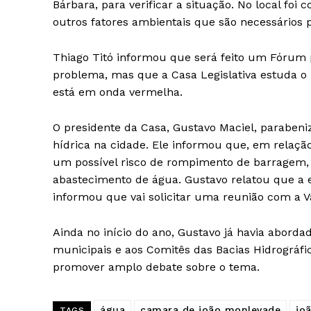
Bárbara, para verificar a situação. No local foi
outros fatores ambientais que são necessários
Thiago Titó informou que será feito um Fórum 
problema, mas que a Casa Legislativa estuda 
está em onda vermelha.
O presidente da Casa, Gustavo Maciel, paraben
hídrica na cidade. Ele informou que, em relaçã
um possível risco de rompimento de barragem, s
abastecimento de água. Gustavo relatou que a 
informou que vai solicitar uma reunião com a V
Ainda no início do ano, Gustavo já havia abord
municipais e aos Comitês das Bacias Hidrográfi
promover amplo debate sobre o tema.
água
camara de joão monlevade
jo
TAGS