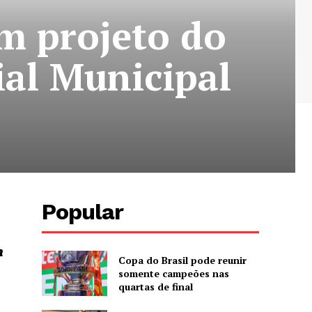
em projeto do
ial Municipal
Popular
a
Copa do Brasil pode reunir
somente campeões nas
quartas de final