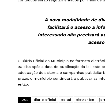
conteúdos serão regulamentados por meio de de
A nova modalidade de div
facilitará o acesso a inf
interessado não precisará ad
acesso
O Diário Oficial do Município no formato eletrô
90 dias após a data de publicação da lei. Este 
adequação do sistema e campanhas publicitári
prazo, o município continuará a publicar as in
então.
diario oficial
edital
eletronico
jor
TAGS