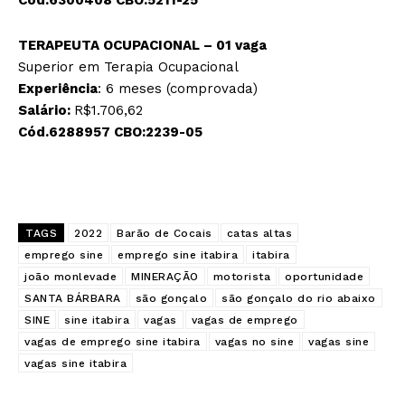
Cód.6300408 CBO:5211-25
TERAPEUTA OCUPACIONAL – 01 vaga
Superior em Terapia Ocupacional
Experiência
: 6 meses (comprovada)
Salário:
R$1.706,62
Cód.6288957 CBO:2239-05
TAGS
2022
Barão de Cocais
catas altas
emprego sine
emprego sine itabira
itabira
joão monlevade
MINERAÇÃO
motorista
oportunidade
SANTA BÁRBARA
são gonçalo
são gonçalo do rio abaixo
SINE
sine itabira
vagas
vagas de emprego
vagas de emprego sine itabira
vagas no sine
vagas sine
vagas sine itabira