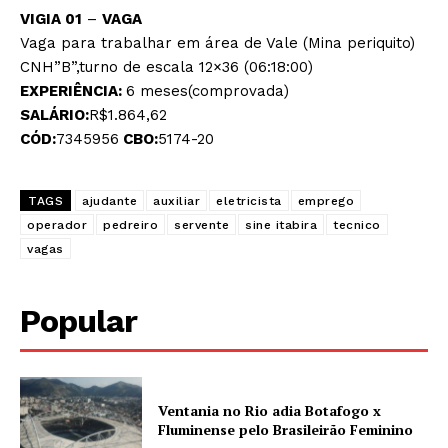
VIGIA 01
–
VAGA
Vaga para trabalhar em área de Vale (Mina periquito)
CNH”B”,turno de escala 12×36 (06:18:00)
EXPERIÊNCIA:
6 meses(comprovada)
SALÁRIO:
R$1.864,62
CÓD:
7345956
CBO:
5174-20
TAGS
ajudante
auxiliar
eletricista
emprego
operador
pedreiro
servente
sine itabira
tecnico
vagas
Popular
Ventania no Rio adia Botafogo x
Fluminense pelo Brasileirão Feminino