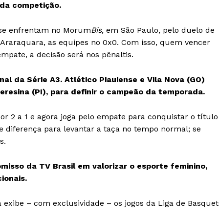
 da competição.
ia se enfrentam no Morum
Bis
, em São Paulo, pelo duelo de
em Araraquara, as equipes no 0x0. Com isso, quem vencer
empate, a decisão será nos pênaltis.
nal da Série A3. Atlético Piauiense e Vila Nova (GO)
resina (PI), para definir o campeão da temporada.
or 2 a 1 e agora joga pelo empate para conquistar o título
 de diferença para levantar a taça no tempo normal; se
s.
misso da TV Brasil em valorizar o esporte feminino,
ionais.
ra exibe – com exclusividade – os jogos da Liga de Basque