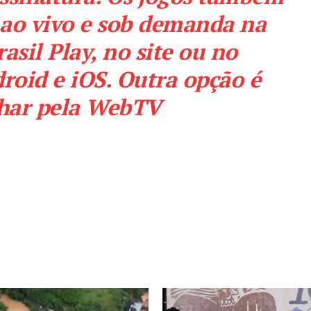
 ao vivo e sob demanda na
asil Play
, no
site
ou no
roid
e
iOS
. Outra opção é
ar pela
WebTV