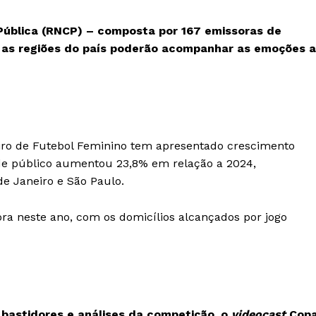
Pública (RNCP) – composta por 167 emissoras de
s as regiões do país poderão acompanhar as emoções 
iro de Futebol Feminino tem apresentado crescimento
de público aumentou 23,8% em relação a 2024,
de Janeiro e São Paulo.
ora neste ano, com os domicílios alcançados por jogo
bastidores e análises da competição, o
videocast
Cop