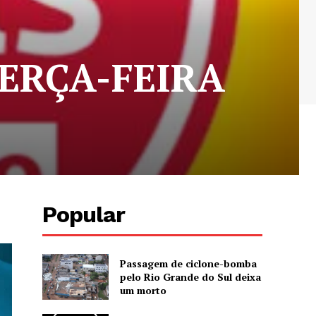
TERÇA-FEIRA
Popular
Passagem de ciclone-bomba
pelo Rio Grande do Sul deixa
um morto