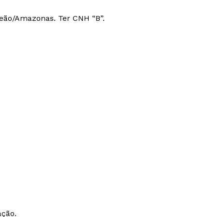
Areão/Amazonas. Ter CNH “B”.
ação.