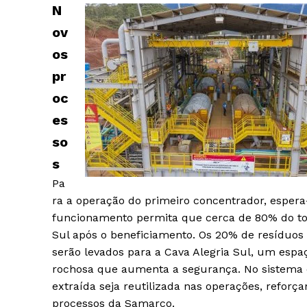
N
ov
os
pr
oc
es
so
s
Pa
ra a operação do primeiro concentrador, espera
funcionamento permita que cerca de 80% do tot
Sul após o beneficiamento. Os 20% de resíduos
serão levados para a Cava Alegria Sul, um esp
rochosa que aumenta a segurança. No sistema de
extraída seja reutilizada nas operações, reforç
processos da Samarco.