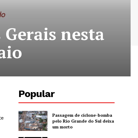
 Gerais nesta
aio
Popular
Passagem de ciclone-bomba
te
pelo Rio Grande do Sul deixa
um morto