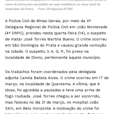
autor do latrocínio escondido em uma residência na zona rural do
município do Prata. Foto: Divulgação/PCMG
A Polícia Civil de Minas Gerais, por meio da 4ª
Delegacia Regional de Polícia Civil em João Monlevade
(4ª DRPC), prendeu nesta quarta-feira (14), o suspeito
de matar José Torres Martins Bueno. O crime ocorreu
em São Domingos do Prata e causou grande comoção
na cidade. O suspeito, V. A. G. P., foi preso na
localidade de Divino, pertencente àquele município.
Os trabalhos foram coordenados pela delegada
adjunta Camila Batista Alves. O crime ocorreu em 17 de
março, na localidade de Quaresma. A vítima, que é
idosa, foi agredida a pauladas e teve uma arma de
fogo roubada. José Torres chegou a ser socorrido,
mas faleceu no dia 21 de março, no Hospital João
XXIII, em Belo Horizonte. A motivação do crime foi