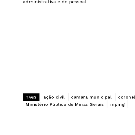
administrativa e de pessoal.
ação civil
camara municipal
coronel
TAGS
Ministério Público de Minas Gerais
mpmg