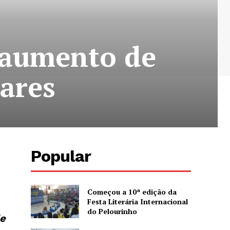
a aumento de
ares
Popular
Começou a 10ª edição da
Festa Literária Internacional
do Pelourinho
de