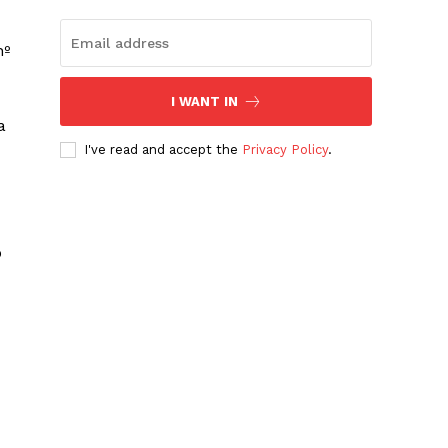
nº
I WANT IN
a
I've read and accept the
Privacy Policy
.
o