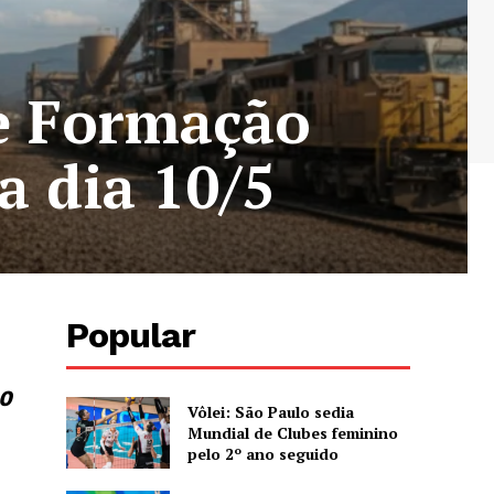
de Formação
a dia 10/5
Popular
10
Vôlei: São Paulo sedia
Mundial de Clubes feminino
pelo 2º ano seguido