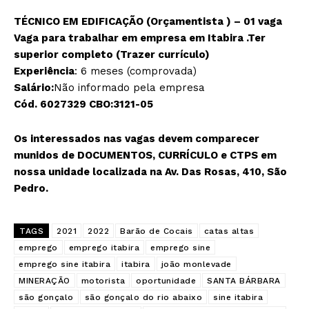
TÉCNICO EM EDIFICAÇÃO (Orçamentista ) – 01 vaga
Vaga para trabalhar em empresa em Itabira .Ter
superior completo (Trazer currículo)
Experiência
: 6 meses (comprovada)
Salário:
Não informado pela empresa
Cód. 6027329 CBO:3121-05
Os interessados nas vagas devem comparecer
munidos de DOCUMENTOS, CURRÍCULO e CTPS em
nossa unidade localizada na Av. Das Rosas, 410, São
Pedro.
TAGS
2021
2022
Barão de Cocais
catas altas
emprego
emprego itabira
emprego sine
emprego sine itabira
itabira
joão monlevade
MINERAÇÃO
motorista
oportunidade
SANTA BÁRBARA
são gonçalo
são gonçalo do rio abaixo
sine itabira