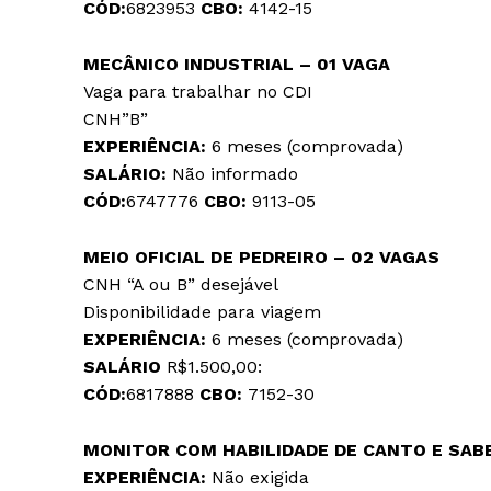
CÓD:
6823953
CBO:
4142-15
MECÂNICO INDUSTRIAL – 01 VAGA
Vaga para trabalhar no CDI
CNH”B”
EXPERIÊNCIA:
6 meses (comprovada)
SALÁRIO:
Não informado
CÓD:
6747776
CBO:
9113-05
MEIO OFICIAL DE PEDREIRO – 02 VAGAS
CNH “A ou B” desejável
Disponibilidade para viagem
EXPERIÊNCIA:
6 meses (comprovada)
SALÁRIO
R$1.500,00:
CÓD:
6817888
CBO:
7152-30
MONITOR COM HABILIDADE DE CANTO E SAB
EXPERIÊNCIA:
Não exigida