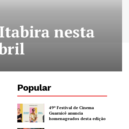
tabira nesta
bril
Popular
49º Festival de Cinema
Guarnicê anuncia
homenageados desta edição