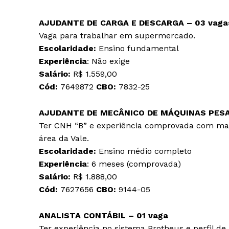
AJUDANTE DE CARGA E DESCARGA – 03 vaga
Vaga para trabalhar em supermercado.
Escolaridade:
Ensino fundamental
Experiência
: Não exige
Salário:
R$ 1.559,00
Cód:
7649872
CBO:
7832-25
AJUDANTE DE MECÂNICO DE MÁQUINAS PESA
Ter CNH “B” e experiência comprovada com ma
área da Vale.
Escolaridade:
Ensino médio completo
Experiência
: 6 meses (comprovada)
Salário:
R$ 1.888,00
Cód:
7627656
CBO:
9144-05
ANALISTA CONTÁBIL – 01 vaga
Ter experiência no sistema Protheus e perfil de 