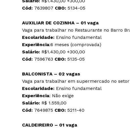
Salário:
R$1.430,00 +300,00
Cód:
7639807
CBO:
5134-05
AUXILIAR DE COZINHA – 01 vaga
Vaga para trabalhar no Restaurante no Barro B
Escolaridade:
Ensino fundamental
Experiência
:6 meses (comprovada)
Salário:
R$1.430,00 +300,00
Cód:
7596763
CBO:
5135-05
BALCONISTA – 02 vagas
Vaga para trabalhar em supermercado no setor d
Escolaridade:
Ensino fundamental
Experiência
: Não exige
Salário:
R$ 1.559,00
Cód:
7649875
CBO:
5211-40
CALDEIREIRO – 01 vaga