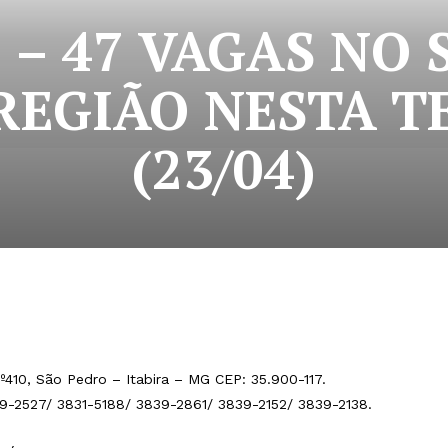
– 47 VAGAS NO 
 REGIÃO NESTA T
(23/04)
º410, São Pedro – Itabira – MG CEP: 35.900-117.
39-2527/ 3831-5188/ 3839-2861/ 3839-2152/ 3839-2138.