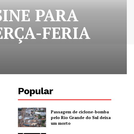
SINE PARA
ERÇA-FERIA
Popular
Passagem de ciclone-bomba
pelo Rio Grande do Sul deixa
um morto