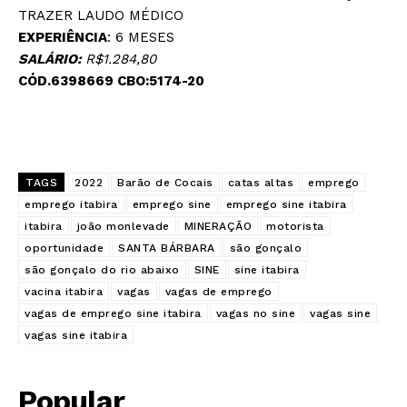
TRAZER LAUDO MÉDICO
EXPERIÊNCIA
: 6 MESES
SALÁRIO:
R$1.284,80
CÓD.6398669 CBO:5174-20
TAGS
2022
Barão de Cocais
catas altas
emprego
emprego itabira
emprego sine
emprego sine itabira
itabira
joão monlevade
MINERAÇÃO
motorista
oportunidade
SANTA BÁRBARA
são gonçalo
são gonçalo do rio abaixo
SINE
sine itabira
vacina itabira
vagas
vagas de emprego
vagas de emprego sine itabira
vagas no sine
vagas sine
vagas sine itabira
Popular