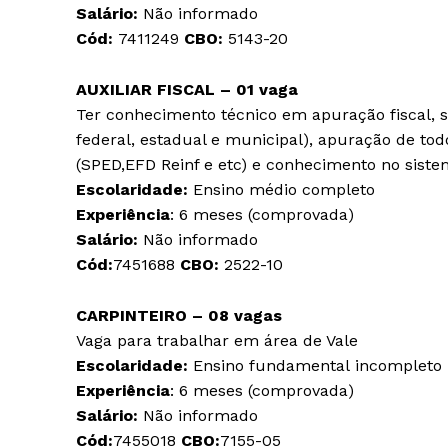
Salário:
Não informado
Cód:
7411249
CBO:
5143-20
AUXILIAR FISCAL – 01 vaga
Ter conhecimento técnico em apuração fiscal, si
federal, estadual e municipal), apuração de tod
(SPED,EFD Reinf e etc) e conhecimento no sis
Escolaridade:
Ensino médio completo
Experiência
: 6 meses (comprovada)
Salário:
Não informado
Cód:
7451688
CBO:
2522-10
CARPINTEIRO – 08 vagas
Vaga para trabalhar em área de Vale
Escolaridade:
Ensino fundamental incompleto
Experiência
: 6 meses (comprovada)
Salário:
Não informado
Cód:
7455018
CBO:
7155-05