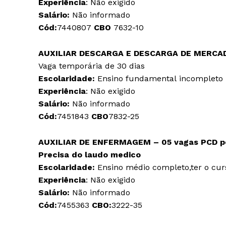
Experiência
: Não exigido
Salário:
Não informado
Cód:
7440807
CBO
7632-10
AUXILIAR DESCARGA E DESCARGA DE MERCAD
Vaga temporária de 30 dias
Escolaridade:
Ensino fundamental incompleto
Experiência
: Não exigido
Salário:
Não informado
Cód:
7451843
CBO
7832-25
AUXILIAR DE ENFERMAGEM – 05 vagas
PCD p
Precisa do laudo medico
Escolaridade:
Ensino médio completo,ter o cu
Experiência
: Não exigido
Salário:
Não informado
Cód:
7455363
CBO:
3222-35