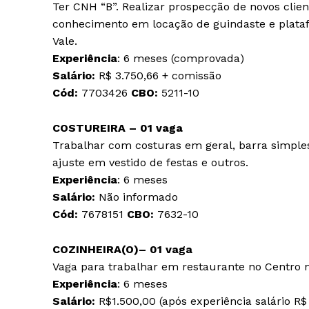
Ter CNH “B”. Realizar prospecção de novos clie
conhecimento em locação de guindaste e platafo
Vale.
Experiência
: 6 meses (comprovada)
Salário:
R$ 3.750,66 + comissão
Cód:
7703426
CBO:
5211-10
COSTUREIRA – 01 vaga
Trabalhar com costuras em geral, barra simples e
ajuste em vestido de festas e outros.
Experiência
: 6 meses
Salário:
Não informado
Cód:
7678151
CBO:
7632-10
COZINHEIRA(O)– 01 vaga
Vaga para trabalhar em restaurante no Centro n
Experiência
: 6 meses
Salário:
R$1.500,00 (após experiência salário R$