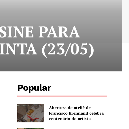
SINE PARA
NTA (23/05)
Popular
Abertura de ateliê de
Francisco Brennand celebra
centenário do artista