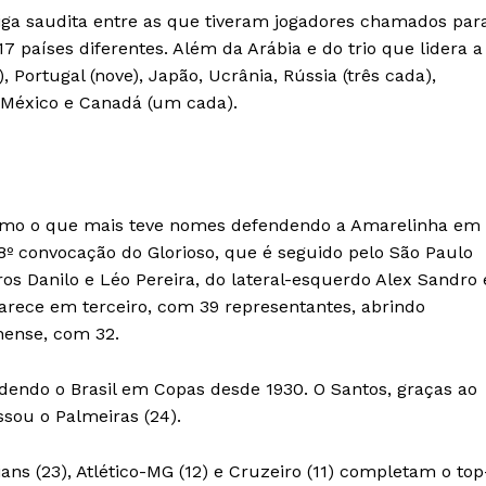
iga saudita entre as que tiveram jogadores chamados par
7 países diferentes. Além da Arábia e do trio que lidera a
 Portugal (nove), Japão, Ucrânia, Rússia (três cada),
, México e Canadá (um cada).
 como o que mais teve nomes defendendo a Amarelinha em
48º convocação do Glorioso, que é seguido pelo São Paulo
os Danilo e Léo Pereira, do lateral-esquerdo Alex Sandro 
arece em terceiro, com 39 representantes, abrindo
nense, com 32.
ndendo o Brasil em Copas desde 1930. O Santos, graças ao
sou o Palmeiras (24).
ns (23), Atlético-MG (12) e Cruzeiro (11) completam o top