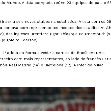
do Mundo. A lista completa reúne 23 equipes do país e 5
i inseriu seis novos clubes na estatística. A lista com os 26
 contava com representantes inéditos dos sauditas Al-Ah
nho), dos ingleses Brentford (Igor Thiago) e Bournemouth (o
(o goleiro Ederson).
 11º atleta da Roma a vestir a camisa do Brasil em uma
 terceiro com mais representantes, ao lado do francês Pari
is Real Madrid (14) e Barcelona (12). A Inter de Milão,