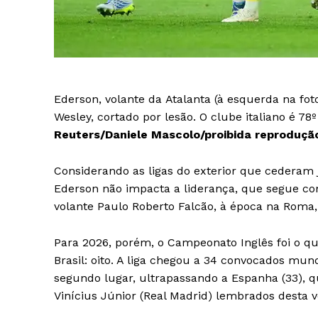
Ederson, volante da Atalanta (à esquerda na foto
Wesley, cortado por lesão. O clube italiano é 78
Reuters/Daniele Mascolo/proibida reproduçã
Considerando as ligas do exterior que cederam j
Ederson não impacta a liderança, que segue com
volante Paulo Roberto Falcão, à época na Roma, 
Para 2026, porém, o Campeonato Inglês foi o q
Brasil: oito. A liga chegou a 34 convocados mun
segundo lugar, ultrapassando a Espanha (33), q
Vinícius Júnior (Real Madrid) lembrados desta v