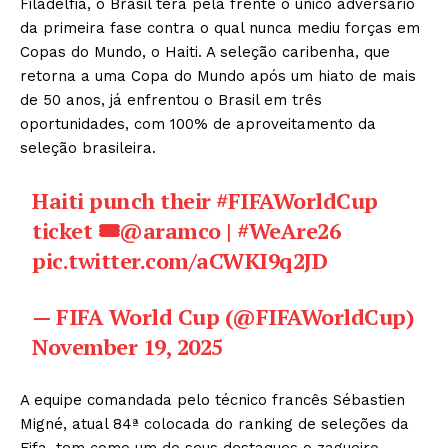
Filadélfia, o Brasil terá pela frente o único adversário
da primeira fase contra o qual nunca mediu forças em
Copas do Mundo, o Haiti. A seleção caribenha, que
retorna a uma Copa do Mundo após um hiato de mais
de 50 anos, já enfrentou o Brasil em três
oportunidades, com 100% de aproveitamento da
seleção brasileira.
Haiti punch their
#FIFAWorldCup
ticket 🎟️
@aramco
|
#WeAre26
pic.twitter.com/aCWKI9q2JD
— FIFA World Cup (@FIFAWorldCup)
November 19, 2025
A equipe comandada pelo técnico francês Sébastien
Migné, atual 84ª colocada do ranking de seleções da