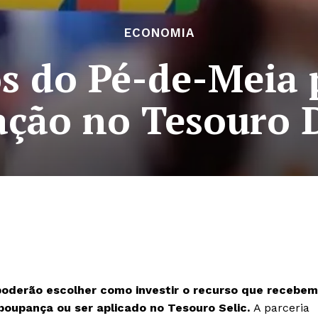
ECONOMIA
os do Pé-de-Meia
ação no Tesouro 
poderão escolher como investir o recurso que recebem
poupança ou ser aplicado no Tesouro Selic.
A parceria