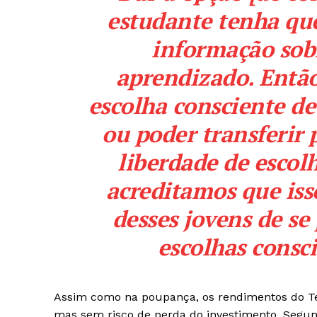
estudante tenha que
informação sobr
aprendizado. Então
escolha consciente de
ou poder transferir 
liberdade de escolh
acreditamos que iss
desses jovens de s
escolhas consci
Assim como na poupança, os rendimentos do Te
mas sem risco de perda do investimento. Segundo