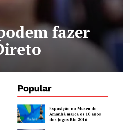
 podem fazer
Direto
Popular
Exposição no Museu do
Amanhã marca os 10 anos
dos jogos Rio 2016