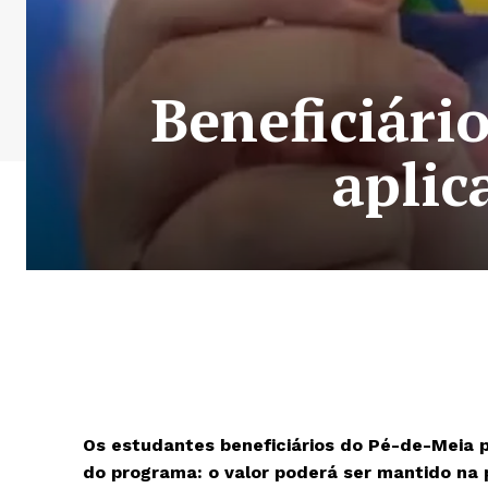
Beneficiári
aplic
Os estudantes beneficiários do Pé-de-Meia 
do programa: o valor poderá ser mantido na 