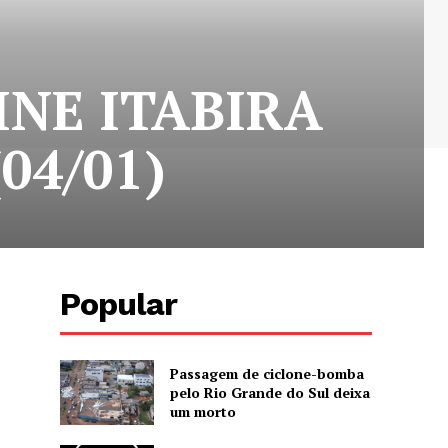
INE ITABIRA
04/01)
Popular
Passagem de ciclone-bomba
pelo Rio Grande do Sul deixa
um morto