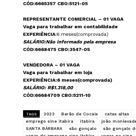
CÓD:6665357 CBO:5121-05
REPRESENTANTE COMERCIAL – 01 VAGA
Vaga para trabalhar em contabilidade
EXPERIÊNCIA
:6 meses(comprovada)
SALÁRIO:Não informado pela empresa
CÓD:6668475 CBO:3547-05
VENDEDORA – 01 VAGA
Vaga para trabalhar em loja
EXPERIÊNCIA:6 meses(comprovada)
SALÁRIO: R$1.318,00
CÓD:66684709 CBO:5211-10
2023
Barão de Cocais
catas altas
TAGS
emprego sine itabira
itabira
joão monlevad
SANTA BÁRBARA
são gonçalo
são gonçalo d
vagas de emprego sine itabira
vagas no sine