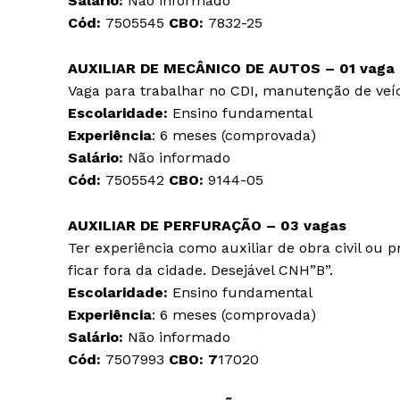
Salário:
Não informado
Cód:
7505545
CBO:
7832-25
AUXILIAR DE MECÂNICO DE AUTOS – 01 vaga
Vaga para trabalhar no CDI, manutenção de veí
Escolaridade:
Ensino fundamental
Experiência
: 6 meses (comprovada)
Salário:
Não informado
Cód:
7505542
CBO:
9144-05
AUXILIAR DE PERFURAÇÃO – 03 vagas
Ter experiência como auxiliar de obra civil ou 
ficar fora da cidade. Desejável CNH”B”.
Escolaridade:
Ensino fundamental
Experiência
: 6 meses (comprovada)
Salário:
Não informado
Cód:
7507993
CBO: 7
17020