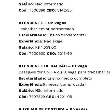
Salário:
Não informado
Cód:
7500896
CBO:
5142-25
ATENDENTE – 02 vagas
Trabalhar em supermercado.
Escolaridade:
Ensino fundamental
Experiência
: Não exige
Salário:
R$ 1.559,00
Cód:
7500930
CBO:
5211-40
ATENDENTE DE BALCÃO – 01 vaga
Desejável ter CNH A ou B. Vaga para trabalhar 
Escolaridade:
Ensino médio completo
Experiência
:6 meses (comprovada)
Salário:
Não informado
Cód:
7497329 C
BO:
4221-05
AUXILIAR DE COSTURA – 05 vagas